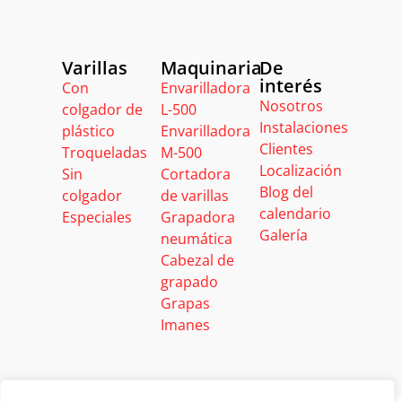
Varillas
Maquinaria
De
interés
Con
Envarilladora
Nosotros
colgador de
L-500
Instalaciones
plástico
Envarilladora
Clientes
Troqueladas
M-500
Localización
Sin
Cortadora
Blog del
colgador
de varillas
calendario
Especiales
Grapadora
Galería
neumática
Cabezal de
grapado
Grapas
Imanes