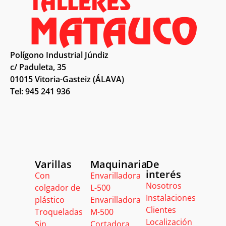
Polígono Industrial Júndiz
c/ Paduleta, 35
01015 Vitoria-Gasteiz (ÁLAVA)
Tel: 945 241 936
Varillas
Maquinaria
De
interés
Con
Envarilladora
Nosotros
colgador de
L-500
Instalaciones
plástico
Envarilladora
Clientes
Troqueladas
M-500
Localización
Sin
Cortadora