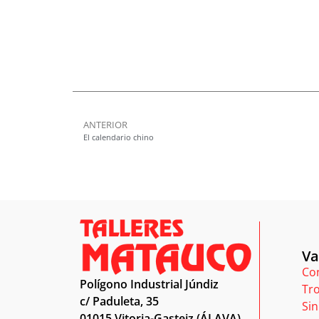
ANTERIOR
El calendario chino
Va
Con
Polígono Industrial Júndiz
Tr
c/ Paduleta, 35
Sin
01015 Vitoria-Gasteiz (ÁLAVA)