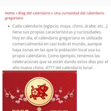
Home
»
Blog del calendario
»
Una curiosidad del calendario
gregoriano
Cada calendario (egipcio, maya, chino, árabe, etc…)
tiene sus propias características y curiosidades.
Hoy en día, el calendario gregoriano es utilizado
comercialmente en casi todo el mundo, aunque
haya zonas en las que la población local usa su
propio calendario. Como ejemplo, tenemos las
celebraciones que se están dando estos días por el
año nuevo chino, 4717 del calendario lunar.