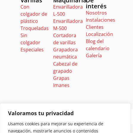
Varillas
Maquinaria
De
interés
Con
Envarilladora
Nosotros
colgador de
L-500
Instalaciones
plástico
Envarilladora
Clientes
Troqueladas
M-500
Localización
Sin
Cortadora
Blog del
colgador
de varillas
calendario
Especiales
Grapadora
Galería
neumática
Cabezal de
grapado
Grapas
Imanes
Valoramos tu privacidad
Usamos cookies para mejorar su experiencia de
navegación, mostrarle anuncios o contenidos